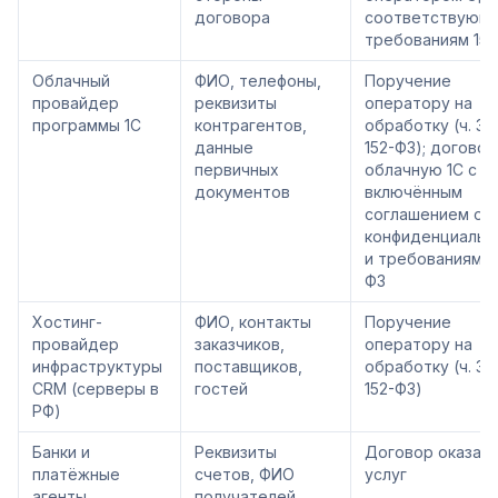
договора
соответствующ
требованиям 152
Облачный
ФИО, телефоны,
Поручение
провайдер
реквизиты
оператору на
программы 1С
контрагентов,
обработку (ч. 3 с
данные
152-ФЗ); договор
первичных
облачную 1С с
документов
включённым
соглашением о
конфиденциальн
и требованиями 
ФЗ
Хостинг-
ФИО, контакты
Поручение
провайдер
заказчиков,
оператору на
инфраструктуры
поставщиков,
обработку (ч. 3 с
CRM (серверы в
гостей
152-ФЗ)
РФ)
Банки и
Реквизиты
Договор оказан
платёжные
счетов, ФИО
услуг
агенты
получателей