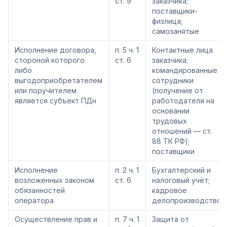
ст. 9
заказчика;
поставщики-
физлица;
самозанятые
Исполнение договора,
п. 5 ч. 1
Контактные лица
стороной которого
ст. 6
заказчика;
либо
командированные
выгодоприобретателем
сотрудники
или поручителем
(получение от
является субъект ПДн
работодателя на
основании
трудовых
отношений — ст.
88 ТК РФ);
поставщики
Исполнение
п. 2 ч. 1
Бухгалтерский и
возложенных законом
ст. 6
налоговый учёт;
обязанностей
кадровое
оператора
делопроизводство
Осуществление прав и
п. 7 ч. 1
Защита от