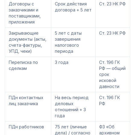
Договоры с
Срок действия
Ст. 23 НК РФ
заказчиками и
договора + 5 лет
поставщиками,
приложения
Закрывающие
5 лет с даты
Ст. 23 НК РФ
документы (акты,
завершения
счета-фактуры,
налогового
УПД, чеки)
периода
Переписка по
3 года
Ст. 196 ГК
сделкам
РФ — общий
срок
исковой
давности
ПДн контактных
На весь период
Ст. 196 ГК
лиц заказчика
деловых
РФ
отношений + 3
года
ПДн работников
75 лет (личные
ФЗ «Об
дела) / согласно
архивном