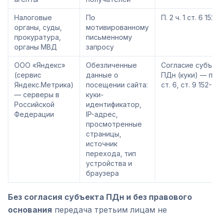
Налоговые
По
П. 2 ч. 1 ст. 6 152
органы, суды,
мотивированному
прокуратура,
письменному
органы МВД
запросу
ООО «Яндекс»
Обезличенные
Согласие субъек
(сервис
данные о
ПДн (куки) — п. 1 
Яндекс.Метрика)
посещении сайта:
ст. 6, ст. 9 152-Ф
— серверы в
куки-
Российской
идентификатор,
Федерации
IP-адрес,
просмотренные
страницы,
источник
перехода, тип
устройства и
браузера
Без согласия субъекта ПДн и без правового
основания
передача третьим лицам не