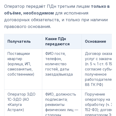
Оператор передаёт ПДн третьим лицам
только в
объёме, необходимом
для исполнения
договорных обязательств, и только при наличии
правового основания.
Какие ПДн
Получатель
Основание
передаются
Поставщики
ФИО гостя,
Договор оказан
квартир
телефон,
услуг с заказчик
(юрлица, ИП,
количество
(п. 5 ч. 1 ст. 6 152
самозанятые,
гостей, даты
согласие субъек
собственники)
заезда/выезда
полученное
работодателем (
88 ТК РФ)
Оператор ЭДО
ФИО, должность
Поручение
1С-ЭДО (АО
подписанта;
оператору на
«Калуга
реквизиты
обработку (ч. 3 с
Астрал»)
физических лиц —
152-ФЗ); договор
стороны
оператором ЭД