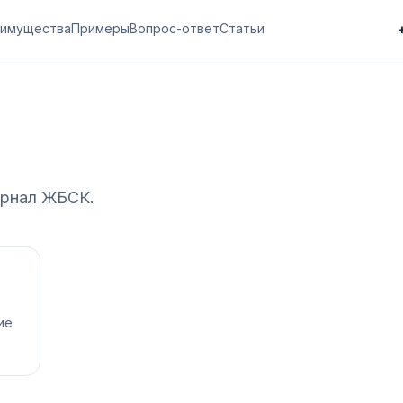
имущества
Примеры
Вопрос-ответ
Статьи
рнал ЖБСК
.
ие