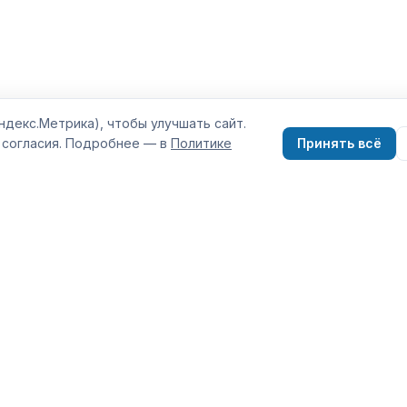
ндекс.Метрика), чтобы улучшать сайт.
 согласия. Подробнее — в
Политике
Принять всё
КОНТАКТЫ
+7 (843) 210-17-15
иков в
offer@zbsk.ru
ания услуг и
МАКС:
+7 987 001-07-68
. Группа
м только с