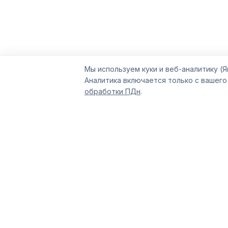
Мы используем куки и веб-аналитику (Я
Аналитика включается только с вашего
обработки ПДн
.
Размещение командированных сотрудн
квартиры по всей России. Договор оказ
полный пакет закрывающих документов
компаний ЖБСК — с
2012
года, работае